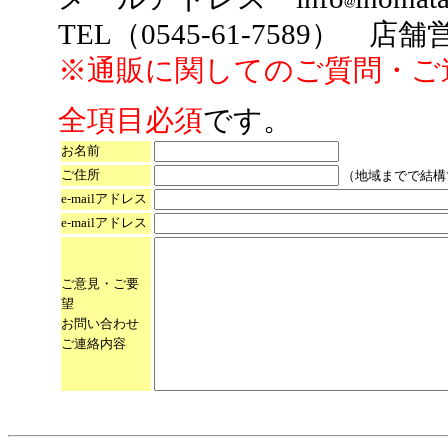
TEL（0545-61-7589）
※通販に関してのご質問・ご
全項目必須
です。
お名前
ご住所
（地域までで結構
e-mailアドレス
e-mailアドレス
ご意見・ご要
望
お問い合わせ
ご連絡内容